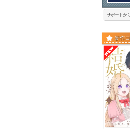
サポートか
新作